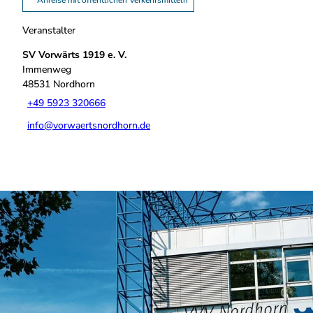
Anreise mit öffentlichen Verkehrsmitteln
Veranstalter
SV Vorwärts 1919 e. V.
Immenweg
48531
Nordhorn
+49 5923 320666
info@vorwaertsnordhorn.de