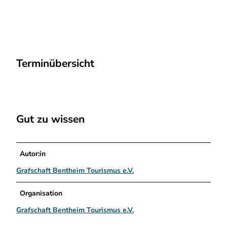
g
Terminübersicht
Gut zu wissen
Autor:in
Grafschaft Bentheim Tourismus e.V.
Organisation
Grafschaft Bentheim Tourismus e.V.