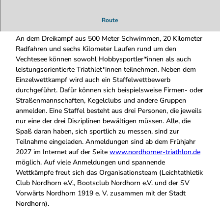
o
r
9. Nordhorner Triathlon
Route
d
h
An dem Dreikampf aus 500 Meter Schwimmen, 20 Kilometer
o
Radfahren und sechs Kilometer Laufen rund um den
r
Vechtesee können sowohl Hobbysportler*innen als auch
n
leistungsorientierte Triathlet*innen teilnehmen. Neben dem
e
Einzelwettkampf wird auch ein Staffelwettbewerb
r
durchgeführt. Dafür können sich beispielsweise Firmen- oder
T
Straßenmannschaften, Kegelclubs und andere Gruppen
r
anmelden. Eine Staffel besteht aus drei Personen, die jeweils
i
nur eine der drei Disziplinen bewältigen müssen. Alle, die
a
Spaß daran haben, sich sportlich zu messen, sind zur
t
Teilnahme eingeladen. Anmeldungen sind ab dem Frühjahr
h
2027 im Internet auf der Seite
www.nordhorner-triathlon.de
l
möglich. Auf viele Anmeldungen und spannende
o
Wettkämpfe freut sich das Organisationsteam (Leichtathletik
n
Club Nordhorn e.V., Bootsclub Nordhorn e.V. und der SV
.
Vorwärts Nordhorn 1919 e. V. zusammen mit der Stadt
j
Nordhorn).
p