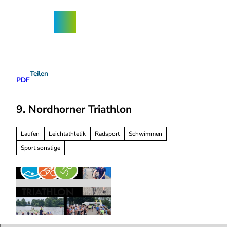
Z
ngebote
u
Nordhorn-
Suche
Menü
m
App
I
n
h
a
Teilen
l
PDF
t
9. Nordhorner Triathlon
Laufen
Leichtathletik
Radsport
Schwimmen
Sport sonstige
N