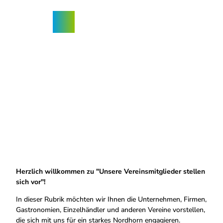
Z
u
Nordhorn-
Suche
Menü
m
App
I
n
h
a
l
t
Herzlich willkommen zu "Unsere Vereinsmitglieder stellen
sich vor"!
In dieser Rubrik möchten wir Ihnen die Unternehmen, Firmen,
Gastronomien, Einzelhändler und anderen Vereine vorstellen,
die sich mit uns für ein starkes Nordhorn engagieren.