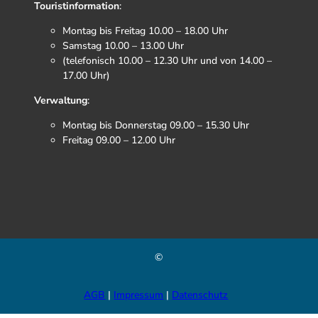
Touristinformation
:
Montag bis Freitag 10.00 – 18.00 Uhr
Samstag 10.00 – 13.00 Uhr
(telefonisch 10.00 – 12.30 Uhr und von 14.00 –
17.00 Uhr)
Verwaltung
:
Montag bis Donnerstag 09.00 – 15.30 Uhr
Freitag 09.00 – 12.00 Uhr
F
I
T
Y
a
n
i
o
c
s
k
u
e
t
t
t
b
a
o
u
©
o
g
k
b
o
r
e
k
a
AGB
Impressum
Datenschutz
m