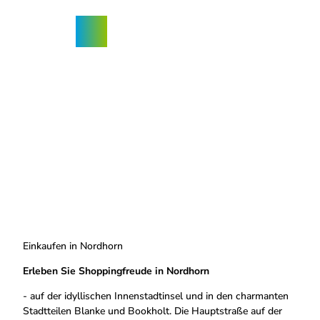
Z
u
Nordhorn-
Suche
Menü
m
App
I
n
h
a
l
t
Einkaufen in Nordhorn
Erleben Sie Shoppingfreude in Nordhorn
- auf der idyllischen Innenstadtinsel und in den charmanten
Stadtteilen Blanke und Bookholt. Die Hauptstraße auf der