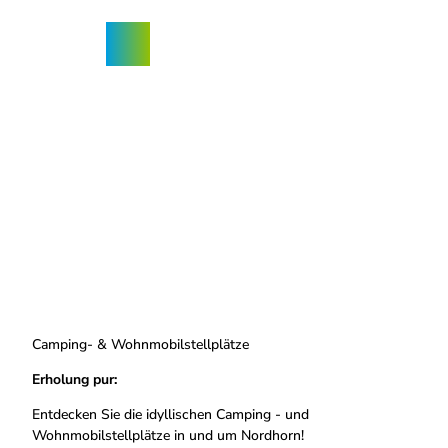
Z
ngebote
u
Nordhorn-
Suche
Menü
m
App
I
n
h
a
l
t
Camping- & Wohnmobilstellplätze
Erholung pur:
Entdecken Sie die idyllischen Camping - und
Wohnmobilstellplätze in und um Nordhorn!