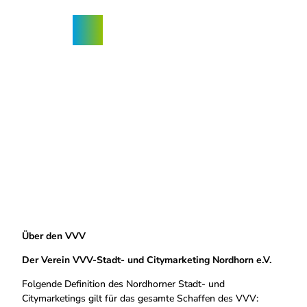
Z
ngebote
u
Nordhorn-
Suche
Menü
m
App
I
n
h
a
l
t
Über den VVV
Der Verein VVV-Stadt- und Citymarketing Nordhorn e.V.
Folgende Definition des Nordhorner Stadt- und
Citymarketings gilt für das gesamte Schaffen des VVV: