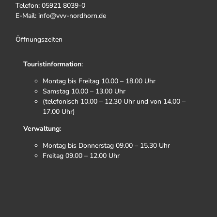
Telefon: 05921 8039-0
E-Mail: info@vvv-nordhorn.de
Öffnungszeiten
Touristinformation
:
Montag bis Freitag 10.00 – 18.00 Uhr
Samstag 10.00 – 13.00 Uhr
(telefonisch 10.00 – 12.30 Uhr und von 14.00 –
17.00 Uhr)
Verwaltung
:
Montag bis Donnerstag 09.00 – 15.30 Uhr
Freitag 09.00 – 12.00 Uhr
F
I
T
Y
a
n
i
o
c
s
k
u