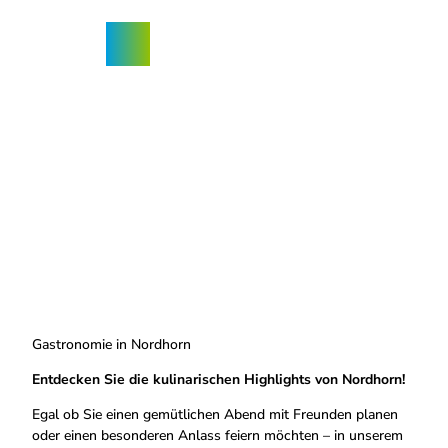
Z
u
Nordhorn-
Suche
Menü
m
App
I
n
h
a
l
t
Gastronomie in Nordhorn
Entdecken Sie die kulinarischen Highlights von Nordhorn!
Egal ob Sie einen gemütlichen Abend mit Freunden planen
oder einen besonderen Anlass feiern möchten – in unserem