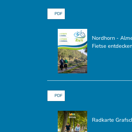
PDF
Nordhorn - Alme
Fietse entdecke
PDF
Radkarte Grafsc