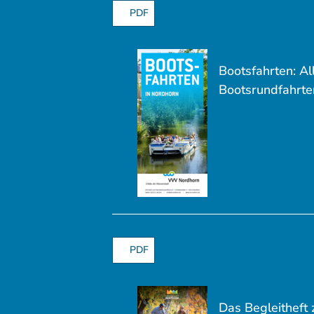
PDF
Bootsfahrten: Al
Bootsrundfahrten
PDF
Das Begleitheft 