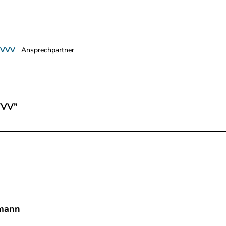
 VVV
Ansprechpartner
VVV”
mann