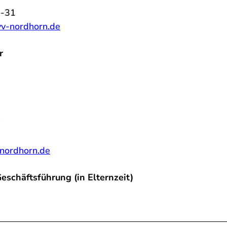
9-31
-nordhorn.de
r
p
nordhorn.de
eschäftsführung (in Elternzeit)