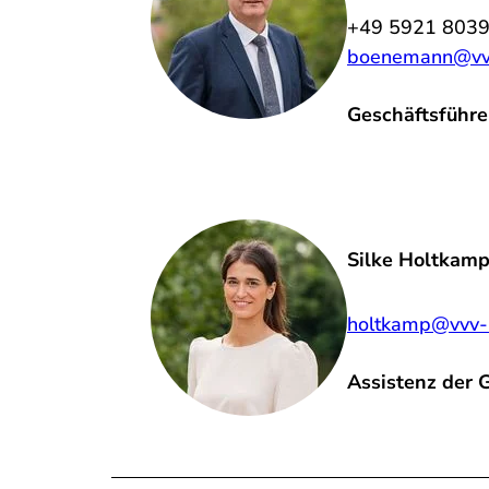
+49 5921 803
boenemann@vvv
Geschäftsführe
Silke Holtkam
holtkamp@vvv-
Assistenz der G