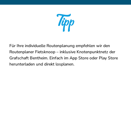
Nordhorn
u
N
K
z
V
E
Für Ihre individuelle Routenplanung empfehlen wir den
Routenplaner Fietsknoop – inklusive Knotenpunktnetz der
Grafschaft Bentheim. Einfach im App Store oder Play Store
herunterladen und direkt losplanen.