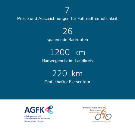
i
7
e
l
Preise und Auszeichnungen für Fahrradfreundlichkeit
e
26
n
spannende Radrouten
1200
km
Radwegenetz im Landkreis
220
km
Grafschafter Fietsentour