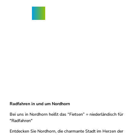
Z
ngebote
u
Nordhorn-
Suche
Menü
m
App
I
n
h
a
l
t
Radfahren in und um Nordhorn
Bei uns in Nordhorn heißt das “Fietsen” = niederländisch für
"Radfahren"
Entdecken Sie Nordhorn, die charmante Stadt im Herzen der