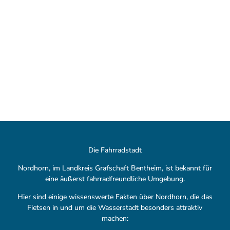
Fahrradverleih
und Zubehör
V
i
d
Die Fahrradstadt
Impressionen
e
aus der Fahrradstadt
Nordhorn, im Landkreis Grafschaft Bentheim, ist bekannt für
o
eine äußerst fahrradfreundliche Umgebung.
a
b
Hier sind einige wissenswerte Fakten über Nordhorn, die das
s
Fietsen in und um die Wasserstadt besonders attraktiv
p
machen: