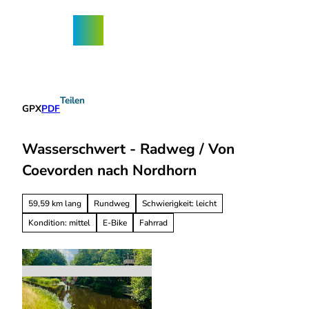
Z
ngebote
u
Nordhorn-
Suche
Menü
m
App
I
n
h
a
Teilen
l
GPX
PDF
t
Wasserschwert - Radweg / Von
Coevorden nach Nordhorn
59,59 km lang
Rundweg
Schwierigkeit: leicht
Kondition: mittel
E-Bike
Fahrrad