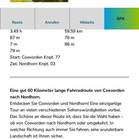
I
M
G
GPX
Route
Anrufen
Website
_
3:49 h
59,59 km
4
87 m
78 m
6
7 m
86 m
3
79 m
8
Start: Coevorden Knpt. 77
.
Ziel: Nordhorn Knpt. 03
j
p
e
g
Eine gut 60 Kilometer lange Fahrradroute von Coevorden
nach Nordhorn.
Entdecken Sie Coevorden und Nordhorn! Eine einzigartige
Tour an vielen verschiedenen Sehenswürdigkeiten vorbei.
Das Schöne an dieser Route ist, dass Sie die Wahl haben -
ob von Coevorden nach Nordhorn oder umgekehrt. In
welcher Richtung auch immer Sie fahren, eine wunderbare
Landschaft ist Ihnen sicher.