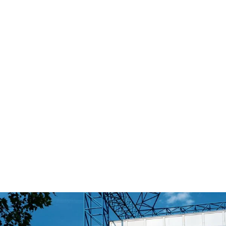
Bootstouren
um die
Innenstadtinsel
Vom