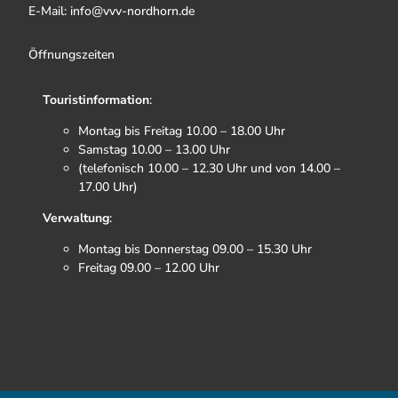
E-Mail: info@vvv-nordhorn.de
Öffnungszeiten
Touristinformation
:
Montag bis Freitag 10.00 – 18.00 Uhr
Samstag 10.00 – 13.00 Uhr
(telefonisch 10.00 – 12.30 Uhr und von 14.00 –
17.00 Uhr)
Verwaltung
:
Montag bis Donnerstag 09.00 – 15.30 Uhr
Freitag 09.00 – 12.00 Uhr
F
I
T
Y
a
n
i
o
c
s
k
u
e
t
t
t