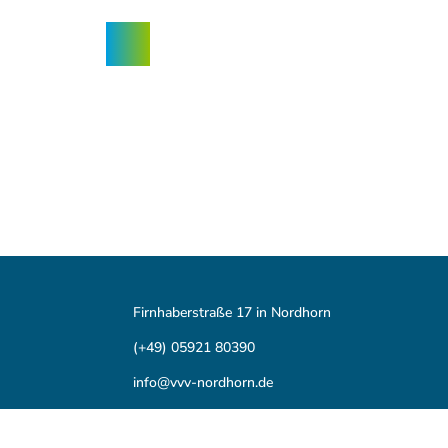
Z
ngebote
u
Nordhorn-
Suche
Menü
m
App
I
n
h
a
l
t
Firnhaberstraße 17 in Nordhorn
(+49) 05921 80390
info@vvv-nordhorn.de