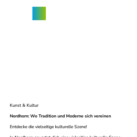
Z
ngebote
u
Nordhorn-
Suche
Menü
m
App
I
n
h
a
l
t
Kunst & Kultur
Nordhorn: Wo Tradition und Moderne sich vereinen
Entdecke die vielseitige kulturelle Szene!