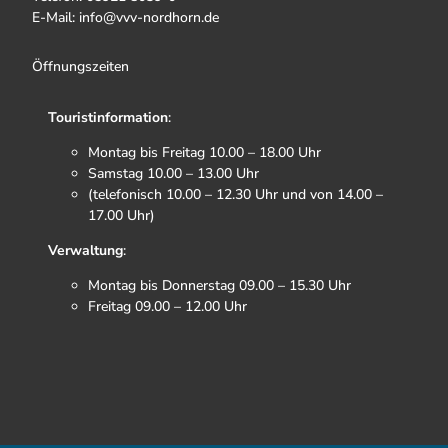
E-Mail: info@vvv-nordhorn.de
Öffnungszeiten
Touristinformation
:
Montag bis Freitag 10.00 – 18.00 Uhr
Samstag 10.00 – 13.00 Uhr
(telefonisch 10.00 – 12.30 Uhr und von 14.00 –
17.00 Uhr)
Verwaltung
:
Montag bis Donnerstag 09.00 – 15.30 Uhr
Freitag 09.00 – 12.00 Uhr
F
I
T
Y
a
n
i
o
c
s
k
u
e
t
t
t