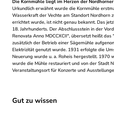
Die Kornmühle liegt im Herzen der Nordhorner
l
Urkundlich erwähnt wurde die Kornmühle erstmal
e
Wasserkraft der Vechte am Standort Nordhorn 
N
errichtet wurde, ist nicht genau bekannt. Das 
o
18. Jahrhunderts. Der Abschlussstein in der Vord
r
Renovata Anno MDCCXCII", übersetzt heißt das 
d
zusätzlich der Betrieb einer Sägemühle aufgeno
h
Elektrizität genutzt wurde. 1931 erfolgte die Um
o
Neuerung wurde u. a. Roheis hergestellt. 1970 wu
r
wurde die Mühle restauriert und von der Stadt
n
Veranstaltungsort für Konzerte und Ausstellung
Gut zu wissen