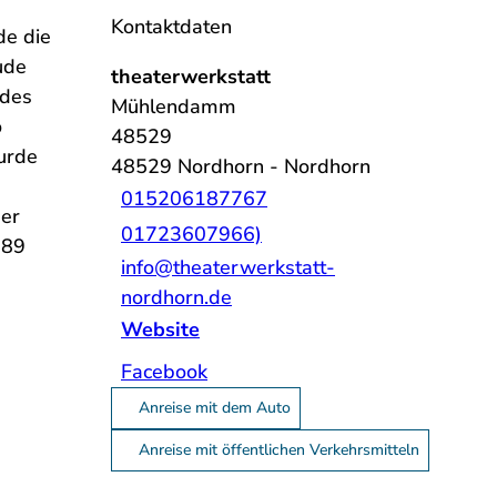
Kontaktdaten
de die
ude
theaterwerkstatt
 des
Mühlendamm
o
48529
urde
48529
Nordhorn
- Nordhorn
015206187767
ser
01723607966)
989
info@theaterwerkstatt-
nordhorn.de
Website
Facebook
Anreise mit dem Auto
Anreise mit öffentlichen Verkehrsmitteln