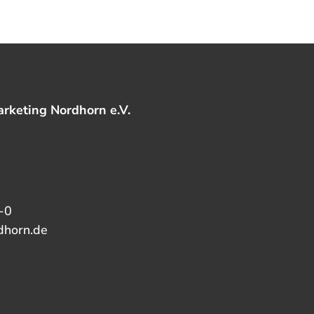
rketing Nordhorn e.V.
-0
dhorn.de