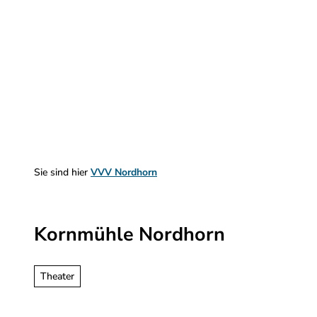
Z
u
m
Sehen & Erleben
Planen & Informieren
I
n
h
a
l
t
Sie sind hier
VVV Nordhorn
Kornmühle Nordhorn
Theater