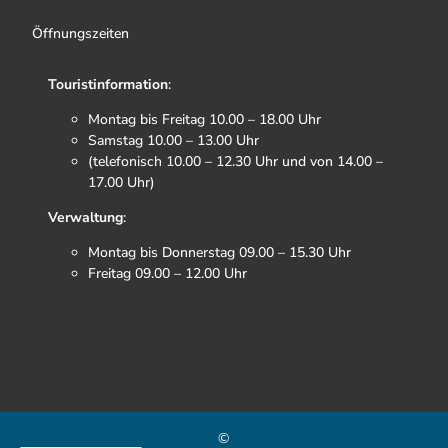
Öffnungszeiten
Touristinformation
:
Montag bis Freitag 10.00 – 18.00 Uhr
Samstag 10.00 – 13.00 Uhr
(telefonisch 10.00 – 12.30 Uhr und von 14.00 –
17.00 Uhr)
Verwaltung
:
Montag bis Donnerstag 09.00 – 15.30 Uhr
Freitag 09.00 – 12.00 Uhr
F
I
T
Y
a
n
i
o
c
s
k
u
e
t
t
t
b
a
o
u
©
o
g
k
b