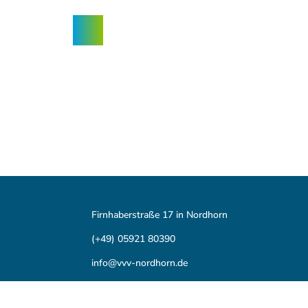
Z
ngebote
u
Nordhorn-
Suche
Menü
m
App
I
n
h
a
l
t
Firnhaberstraße 17 in Nordhorn
(+49) 05921 80390
info@vvv-nordhorn.de