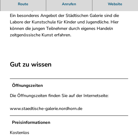
ä
In der Städtischen Galerie finden pro Jahr mehrere
Route
Anrufen
Website
d
Ausstellungen statt.
t
Ein besonderes Angebot der Städtischen Galerie sind die
i
Labore der Kunstschule für Kinder und Jugendliche. Hier
s
können die jungen Teilnehmer durch eigenes Handeln
c
zeitgenössische Kunst erfahren.
h
e
G
a
Gut zu wissen
l
e
r
i
Öffnungszeiten
e
Die Öffnungszeiten finden Sie auf der Internetseite:
N
o
www.staedtische-galerie.nordhorn.de
r
d
Preisinformationen
h
o
Kostenlos
r