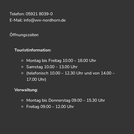
Telefon: 05921 8039-0
E-Mail: info@vvv-nordhorn.de
Öffnungszeiten
Touristinformation
:
Montag bis Freitag 10.00 – 18.00 Uhr
Samstag 10.00 – 13.00 Uhr
(telefonisch 10.00 – 12.30 Uhr und von 14.00 –
17.00 Uhr)
Verwaltung
:
Montag bis Donnerstag 09.00 – 15.30 Uhr
Freitag 09.00 – 12.00 Uhr
F
I
T
Y
a
n
i
o