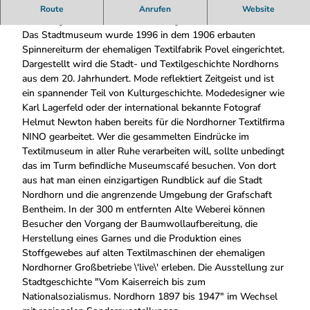
Das Stadtmuseum wurde 1996 in dem Spinnereiturm der
Route
Anrufen
Website
ehemaligen Textilfabrik Povel eingerichtet.
Das Stadtmuseum wurde 1996 in dem 1906 erbauten
Spinnereiturm der ehemaligen Textilfabrik Povel eingerichtet.
Dargestellt wird die Stadt- und Textilgeschichte Nordhorns
aus dem 20. Jahrhundert. Mode reflektiert Zeitgeist und ist
ein spannender Teil von Kulturgeschichte. Modedesigner wie
Karl Lagerfeld oder der international bekannte Fotograf
Helmut Newton haben bereits für die Nordhorner Textilfirma
NINO gearbeitet. Wer die gesammelten Eindrücke im
Textilmuseum in aller Ruhe verarbeiten will, sollte unbedingt
das im Turm befindliche Museumscafé besuchen. Von dort
aus hat man einen einzigartigen Rundblick auf die Stadt
Nordhorn und die angrenzende Umgebung der Grafschaft
Bentheim. In der 300 m entfernten Alte Weberei können
Besucher den Vorgang der Baumwollaufbereitung, die
Herstellung eines Garnes und die Produktion eines
Stoffgewebes auf alten Textilmaschinen der ehemaligen
Nordhorner Großbetriebe \'live\' erleben. Die Ausstellung zur
Stadtgeschichte "Vom Kaiserreich bis zum
Nationalsozialismus. Nordhorn 1897 bis 1947" im Wechsel