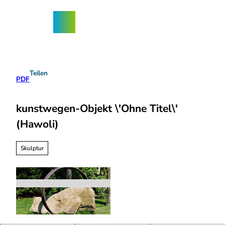
Z
ngebote
u
Nordhorn-
Suche
Menü
m
App
I
n
h
a
Teilen
l
PDF
t
kunstwegen-Objekt \'Ohne Titel\'
(Hawoli)
Skulptur
h