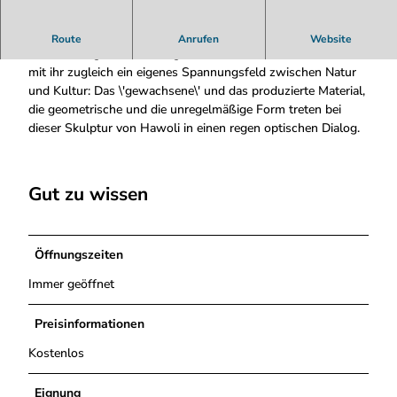
a
w
Hawoli, \'Ohne Titel\', 1988 Wie ein sichtbar gemachtes
Route
Anrufen
Website
o
Kraftfeld liegt der Stahlring um die Sandsteinsäule und bildet
l
mit ihr zugleich ein eigenes Spannungsfeld zwischen Natur
i
und Kultur: Das \'gewachsene\' und das produzierte Material,
0
die geometrische und die unregelmäßige Form treten bei
1
dieser Skulptur von Hawoli in einen regen optischen Dialog.
_
g
Gut zu wissen
Öffnungszeiten
Immer geöffnet
Preisinformationen
Kostenlos
Eignung