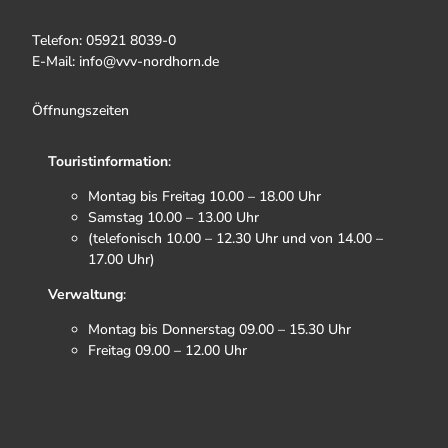
Telefon: 05921 8039-0
E-Mail: info@vvv-nordhorn.de
Öffnungszeiten
Touristinformation
:
Montag bis Freitag 10.00 – 18.00 Uhr
Samstag 10.00 – 13.00 Uhr
(telefonisch 10.00 – 12.30 Uhr und von 14.00 –
17.00 Uhr)
Verwaltung
:
Montag bis Donnerstag 09.00 – 15.30 Uhr
Freitag 09.00 – 12.00 Uhr
F
I
T
Y
a
n
i
o