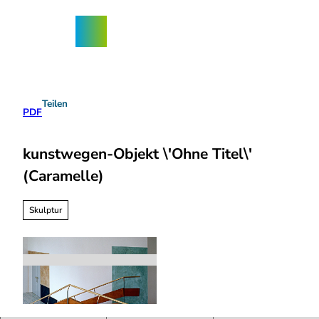
Z
ngebote
u
Nordhorn-
Suche
Menü
m
App
I
n
h
a
Teilen
l
PDF
t
kunstwegen-Objekt \'Ohne Titel\'
(Caramelle)
Skulptur
c