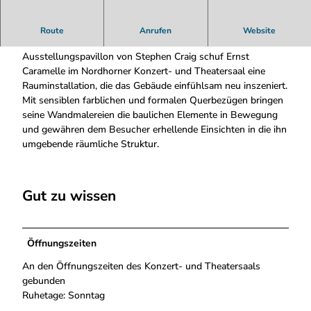
a
r
Ernst Caramelle, \'Ohne Titel\', 1998 Kurz vor dem Umzug
Route
Anrufen
Website
a
der Städtischen Galerie Nordhorn in den
m
Ausstellungspavillon von Stephen Craig schuf Ernst
e
Caramelle im Nordhorner Konzert- und Theatersaal eine
l
Rauminstallation, die das Gebäude einfühlsam neu inszeniert.
l
Mit sensiblen farblichen und formalen Querbezügen bringen
e
seine Wandmalereien die baulichen Elemente in Bewegung
und gewähren dem Besucher erhellende Einsichten in die ihn
umgebende räumliche Struktur.
Gut zu wissen
Öffnungszeiten
An den Öffnungszeiten des Konzert- und Theatersaals
gebunden
Ruhetage: Sonntag