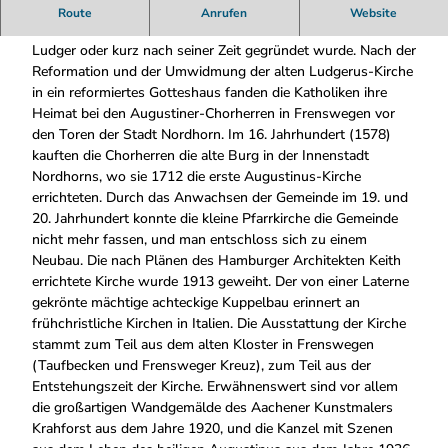
G
Die Geschichte der Nordhorner Katholiken beginnt bereits um
Route
Anrufen
Website
_
das Jahr 1000, als die erste Kirche wahrscheinlich vom hl.
9
Ludger oder kurz nach seiner Zeit gegründet wurde. Nach der
5
Reformation und der Umwidmung der alten Ludgerus-Kirche
1
in ein reformiertes Gotteshaus fanden die Katholiken ihre
0
Heimat bei den Augustiner-Chorherren in Frenswegen vor
.
den Toren der Stadt Nordhorn. Im 16. Jahrhundert (1578)
j
kauften die Chorherren die alte Burg in der Innenstadt
p
Nordhorns, wo sie 1712 die erste Augustinus-Kirche
g
errichteten. Durch das Anwachsen der Gemeinde im 19. und
20. Jahrhundert konnte die kleine Pfarrkirche die Gemeinde
nicht mehr fassen, und man entschloss sich zu einem
Neubau. Die nach Plänen des Hamburger Architekten Keith
errichtete Kirche wurde 1913 geweiht. Der von einer Laterne
gekrönte mächtige achteckige Kuppelbau erinnert an
frühchristliche Kirchen in Italien. Die Ausstattung der Kirche
stammt zum Teil aus dem alten Kloster in Frenswegen
(Taufbecken und Frensweger Kreuz), zum Teil aus der
Entstehungszeit der Kirche. Erwähnenswert sind vor allem
die großartigen Wandgemälde des Aachener Kunstmalers
Krahforst aus dem Jahre 1920, und die Kanzel mit Szenen