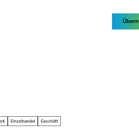
Buchen & Kaufen
Übern
Facebook
Instagram
Nordhorn-
Suche
App
erk
Einzelhandel
Geschäft