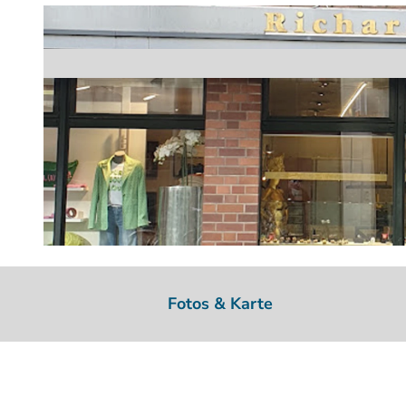
2
0
Fotos & Karte
2
3
-
0
3