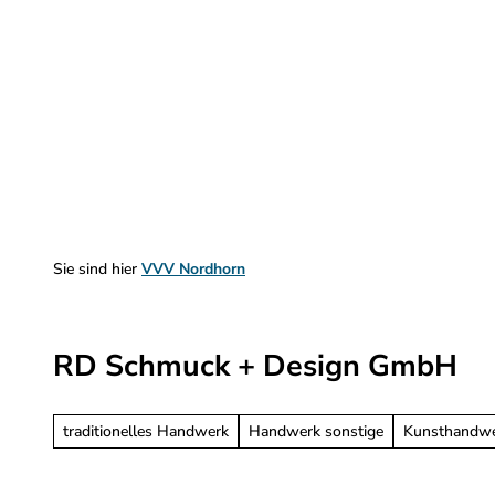
Z
u
m
Sehen & Erleben
Planen & Informieren
I
n
h
a
l
t
Sie sind hier
VVV Nordhorn
RD Schmuck + Design GmbH
traditionelles Handwerk
Handwerk sonstige
Kunsthandw