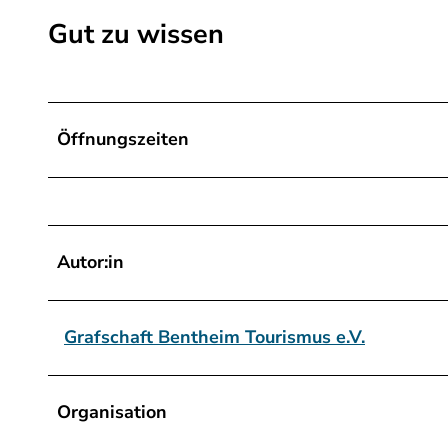
-
Gut zu wissen
1
6
.
j
Öffnungszeiten
p
g
Autor:in
Grafschaft Bentheim Tourismus e.V.
Organisation