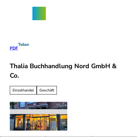
Z
ngebote
u
Nordhorn-
Suche
Menü
m
App
I
n
h
a
Teilen
l
PDF
t
Thalia Buchhandlung Nord GmbH &
Co.
Einzelhandel
Geschäft
2