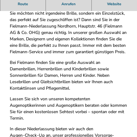
e
Ihr Optiker und Hörakustiker in Nordhorn
Route
Anrufen
Website
l
m
Sie möchten nicht irgendeine Brille, sondern ein Einzelstück,
a
das perfekt auf Sie zugeschliffen ist? Dann sind Sie in der
n
Fielmann-Niederlassung Nordhorn, Hauptstr. 46 (Fielmann
n
AG & Co. OHG) genau richtig. In unserer großen Auswahl an
_
Marken, Designern und eigenen Kollektionen finden Sie die
n
eine Brille, die perfekt zu Ihnen passt. Immer mit dem besten
o
Fielmann-Service und immer zum garantiert günstigen Preis.
r
Bei Fielmann finden Sie eine große Auswahl an
d
Damenbrillen, Herrenbrillen und Kinderbrillen sowie
h
Sonnenbrillen für Damen, Herren und Kinder. Neben
o
Lesebrillen und Gleitsichtbrillen bieten wir Ihnen auch
r
Kontaktlinsen und Pflegemittel.
n
.
Lassen Sie sich von unseren kompetenten
j
Augenoptikerinnen und Augenoptikern beraten oder kommen
p
Sie für einen kostenlosen Sehtest vorbei – spontan oder mit
g
Termin.
In dieser Niederlassung bieten wir auch den
Augen-Check-Up
an, unser professionelles Vorsorge-