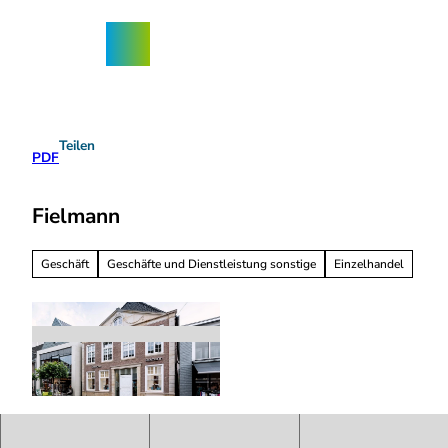
Z
ngebote
u
Nordhorn-
Suche
Menü
m
App
I
n
h
a
Teilen
l
PDF
t
Fielmann
Geschäft
Geschäfte und Dienstleistung sonstige
Einzelhandel
f
i