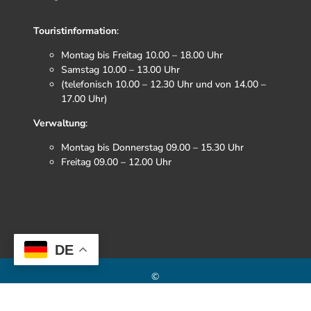
Touristinformation
:
Montag bis Freitag 10.00 – 18.00 Uhr
Samstag 10.00 – 13.00 Uhr
(telefonisch 10.00 – 12.30 Uhr und von 14.00 –
17.00 Uhr)
Verwaltung
:
Montag bis Donnerstag 09.00 – 15.30 Uhr
Freitag 09.00 – 12.00 Uhr
F
I
T
Y
a
n
i
o
c
s
k
u
DE
e
t
t
t
b
a
o
u
©
o
g
k
b
o
r
e