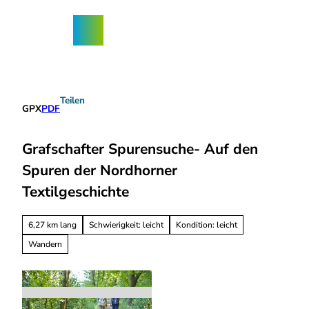
Z
ngebote
u
Nordhorn-
Suche
Menü
m
App
I
n
h
a
Teilen
l
GPX
PDF
t
Grafschafter Spurensuche- Auf den
Spuren der Nordhorner
Textilgeschichte
6,27 km lang
Schwierigkeit: leicht
Kondition: leicht
Wandern