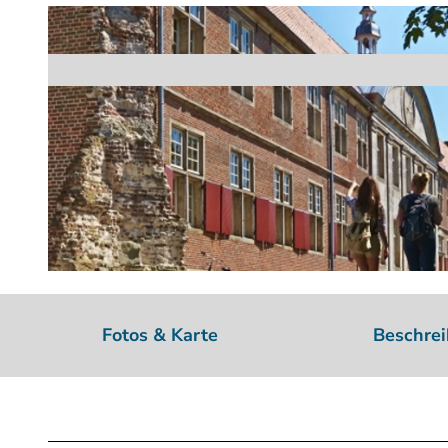
© Schubert |
CC-BY-SA
Fotos & Karte
Beschre