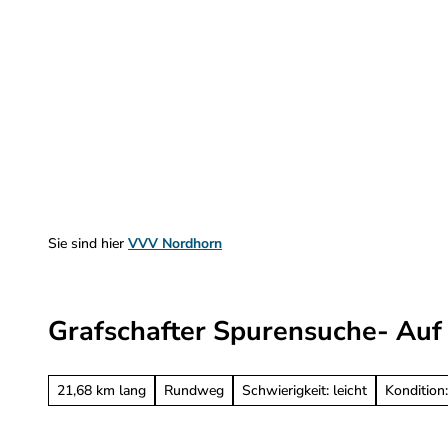
Z
u
m
Sehen & Erleben
Planen & Informieren
I
n
h
a
l
t
Sie sind hier
VVV Nordhorn
Grafschafter Spurensuche- Auf
21,68 km lang
Rundweg
Schwierigkeit: leicht
Kondition: