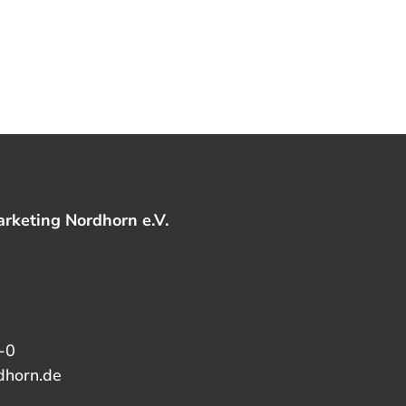
rketing Nordhorn e.V.
-0
dhorn.de