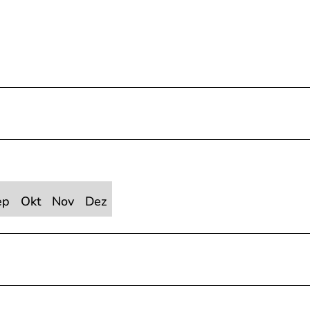
ep
Okt
Nov
Dez