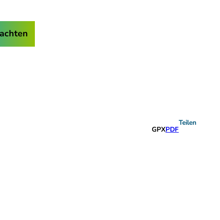
achten
Teilen
GPX
PDF