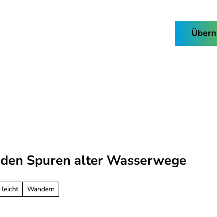
Buchen & Kaufen
Übern
Facebook
Instagram
Nordhorn-
Suche
App
 den Spuren alter Wasserwege
 leicht
Wandern