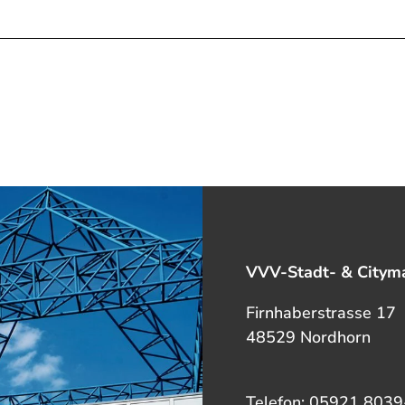
VVV-Stadt- & Cityma
Firnhaberstrasse 17
48529 Nordhorn
Telefon: 05921 8039