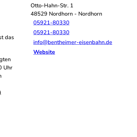
Otto-Hahn-Str. 1
48529
Nordhorn
- Nordhorn
05921-80330
05921-80330
st das
info@bentheimer-eisenbahn.de
Website
agten
0 Uhr
n
)