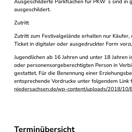
Ausgeschilderte Parkflächen für PKW`s sind in 
e
ausgeschildert.
t
a
Zutritt
-
A
Zutritt zum Festivalgelände erhalten nur Käufer,
d
Ticket in digitaler oder ausgedruckter Form vorz
_
Jugendlichen ab 16 Jahren und unter 18 Jahren is
2
oder personensorgeberechtigten Person in Verbind
0
gestattet. Für die Benennung einer Erziehungsbe
2
entsprechende Vordrucke unter folgendem Link fü
5
niedersachsen.de/wp-content/uploads/2018/10/
-
1
2
-
1
Terminübersicht
1