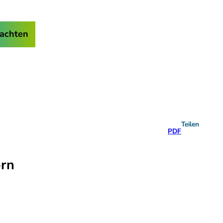
achten
Teilen
PDF
orn