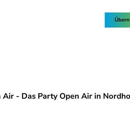
Buchen & Kaufen
Übern
Facebook
Instagram
Nordhorn-
Suche
App
Air - Das Party Open Air in Nordh