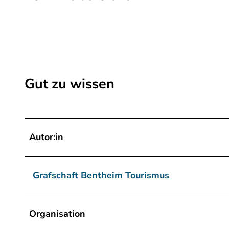
_
Z
u
g
-
h
Gut zu wissen
a
t
-
k
Autor:in
e
i
Grafschaft Bentheim Tourismus
n
e
-
Organisation
B