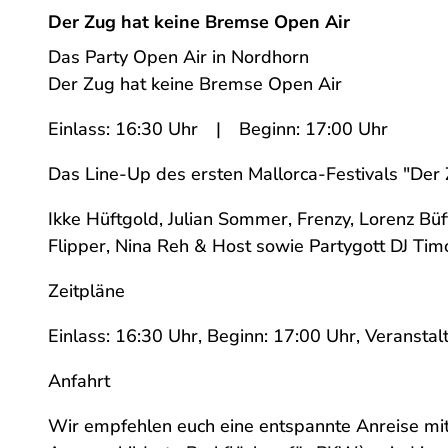
Der Zug hat keine Bremse Open Air
8
0
Das Party Open Air in Nordhorn
_
Der Zug hat keine Bremse Open Air
N
Einlass: 16:30 Uhr | Beginn: 17:00 Uhr
W
-
Das Line-Up des ersten Mallorca-Festivals "Der 
C
o
Ikke Hüftgold, Julian Sommer, Frenzy, Lorenz Bü
n
Flipper, Nina Reh & Host sowie Partygott DJ Ti
c
Zeitpläne
e
r
Einlass: 16:30 Uhr, Beginn: 17:00 Uhr, Veransta
t
s
Anfahrt
_
Wir empfehlen euch eine entspannte Anreise mit
M