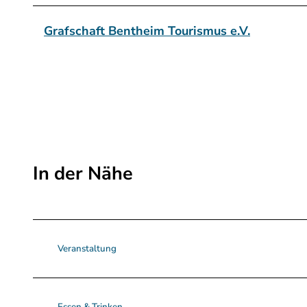
r
e
Grafschaft Bentheim Tourismus e.V.
m
s
e
.
j
p
g
In der Nähe
Veranstaltung