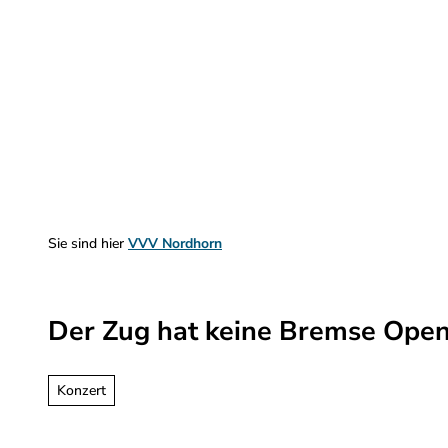
Z
u
m
Sehen & Erleben
Planen & Informieren
I
n
h
a
l
t
Sie sind hier
VVV Nordhorn
Der Zug hat keine Bremse Open 
Konzert