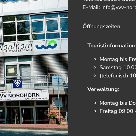
E-Mail: info@vvv-nor
Öffnungszeiten
Touristinformation
Montag bis Fr
Samstag 10.00
(telefonisch 1
Verwaltung
:
Montag bis Do
Freitag 09.00 
F
I
T
Y