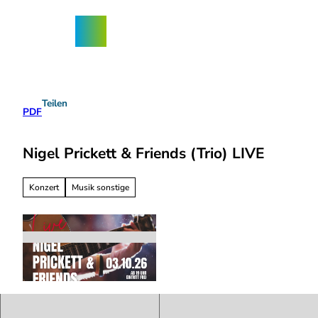
Z
ngebote
u
Nordhorn-
Suche
Menü
m
App
I
n
h
a
Teilen
l
PDF
t
Nigel Prickett & Friends (Trio) LIVE
Konzert
Musik sonstige
0
3