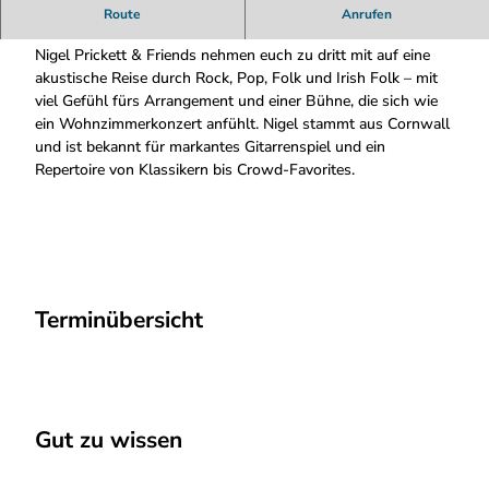
.
Nigel Prickett & Friends (Trio) LIVE
Route
Anrufen
1
0
Nigel Prickett & Friends nehmen euch zu dritt mit auf eine
.
akustische Reise durch Rock, Pop, Folk und Irish Folk – mit
2
viel Gefühl fürs Arrangement und einer Bühne, die sich wie
6
ein Wohnzimmerkonzert anfühlt. Nigel stammt aus Cornwall
P
und ist bekannt für markantes Gitarrenspiel und ein
i
Repertoire von Klassikern bis Crowd-Favorites.
e
r
9
9
N
i
Terminübersicht
g
e
l
u
n
Gut zu wissen
d
F
r