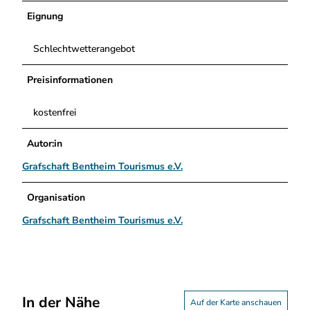
i
Eignung
e
n
Schlechtwetterangebot
d
s
Preisinformationen
.
p
n
kostenfrei
g
Autor:in
Grafschaft Bentheim Tourismus e.V.
Organisation
Grafschaft Bentheim Tourismus e.V.
In der Nähe
Auf der Karte anschauen