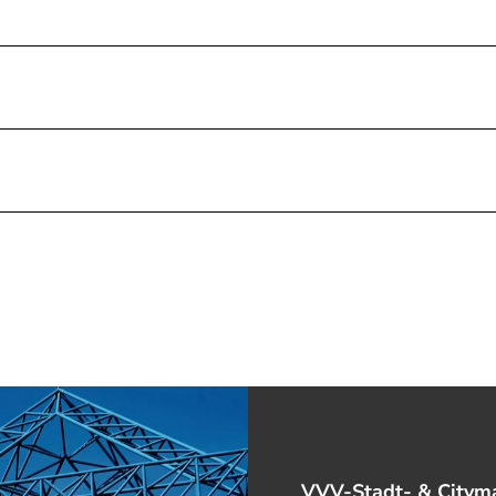
VVV-Stadt- & Cityma