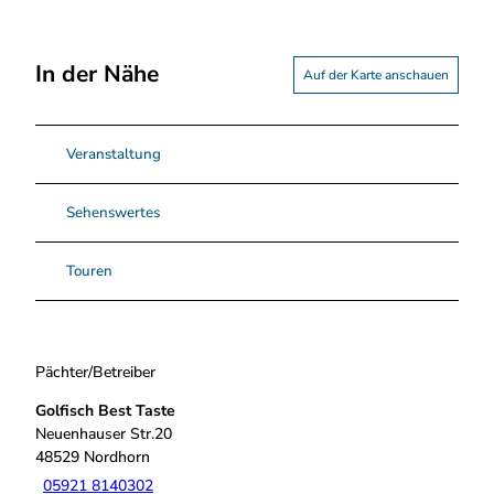
9
m
2
a
0
g
In der Nähe
.
Auf der Karte anschauen
e
j
.
p
p
g
Veranstaltung
n
g
Sehenswertes
Touren
Pächter/Betreiber
Golfisch Best Taste
Neuenhauser Str.20
48529
Nordhorn
05921 8140302