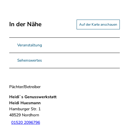
2
2
-
1
In der Nähe
Auf der Karte anschauen
0
2
4
Veranstaltung
x
6
8
Sehenswertes
4
.
p
n
Pächter/Betreiber
g
Heidi`s Genusswerkstatt
Heidi Huesmann
Hamburger Str. 1
48529
Nordhorn
01520 2096796