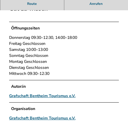
i
Route
Anrufen
d
Gut zu wissen
i
s
_
Öffnungszeiten
G
e
Donnerstag 09:30–12:30, 14:00–18:00
n
Freitag Geschlossen
u
Samstag 10:00–13:00
s
Sonntag Geschlossen
s
Montag Geschlossen
w
Dienstag Geschlossen
e
Mittwoch 09:30–12:30
r
k
Autor:in
s
Grafschaft Bentheim Tourismus e.V.
t
a
t
Organisation
t
Grafschaft Bentheim Tourismus e.V.
-
0