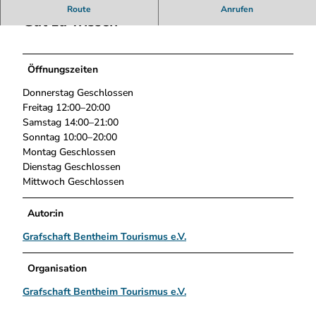
x
Route
Anrufen
.
Gut zu wissen
j
p
e
Öffnungszeiten
g
Donnerstag Geschlossen
Freitag 12:00–20:00
Samstag 14:00–21:00
Sonntag 10:00–20:00
Montag Geschlossen
Dienstag Geschlossen
Mittwoch Geschlossen
Autor:in
Grafschaft Bentheim Tourismus e.V.
Organisation
Grafschaft Bentheim Tourismus e.V.