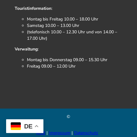
Touristinformation
:
Montag bis Freitag 10.00 – 18.00 Uhr
Samstag 10.00 – 13.00 Uhr
(telefonisch 10.00 – 12.30 Uhr und von 14.00 –
17.00 Uhr)
Verwaltung
:
Montag bis Donnerstag 09.00 – 15.30 Uhr
Freitag 09.00 – 12.00 Uhr
F
I
T
Y
a
n
i
o
c
s
k
u
e
t
t
t
b
a
o
u
©
o
g
k
b
DE
o
r
e
k
a
AGB
Impressum
Datenschutz