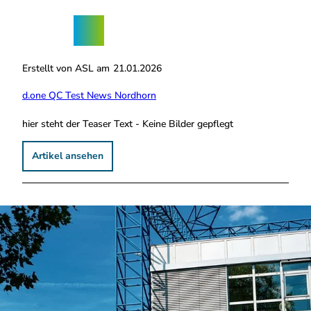
Z
ngebote
u
Nordhorn-
Suche
Menü
m
App
I
n
Erstellt von ASL am
21.01.2026
h
a
d.one QC Test News Nordhorn
l
t
hier steht der Teaser Text - Keine Bilder gepflegt
Artikel ansehen