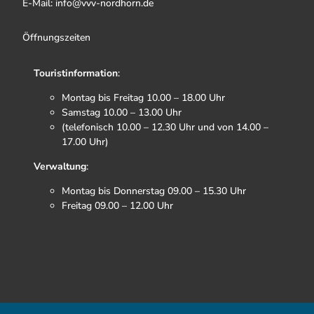
E-Mail: info@vvv-nordhorn.de
Öffnungszeiten
Touristinformation
:
Montag bis Freitag 10.00 – 18.00 Uhr
Samstag 10.00 – 13.00 Uhr
(telefonisch 10.00 – 12.30 Uhr und von 14.00 –
17.00 Uhr)
Verwaltung
:
Montag bis Donnerstag 09.00 – 15.30 Uhr
Freitag 09.00 – 12.00 Uhr
F
I
T
Y
a
n
i
o
c
s
k
u
e
t
t
t
b
a
o
u