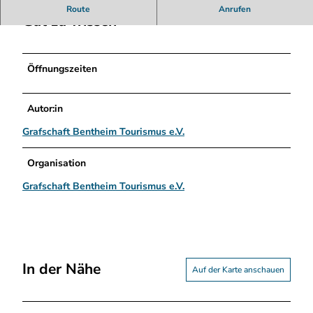
H
Route
Anrufen
A
Gut zu wissen
K
i
n
Öffnungszeiten
d
e
r
Autor:in
w
Grafschaft Bentheim Tourismus e.V.
e
l
t
Organisation
B
Grafschaft Bentheim Tourismus e.V.
i
l
d
.
j
p
In der Nähe
Auf der Karte anschauen
g