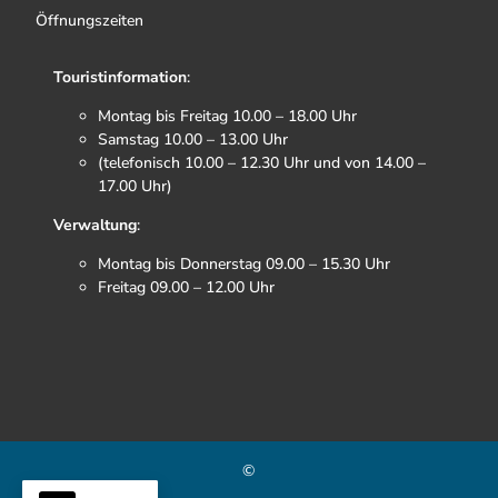
Öffnungszeiten
Touristinformation
:
Montag bis Freitag 10.00 – 18.00 Uhr
Samstag 10.00 – 13.00 Uhr
(telefonisch 10.00 – 12.30 Uhr und von 14.00 –
17.00 Uhr)
Verwaltung
:
Montag bis Donnerstag 09.00 – 15.30 Uhr
Freitag 09.00 – 12.00 Uhr
F
I
T
Y
a
n
i
o
c
s
k
u
e
t
t
t
b
a
o
u
©
o
g
k
b