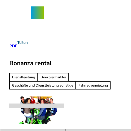
Z
ngebote
u
Nordhorn-
Suche
Menü
m
App
I
n
h
a
Teilen
l
PDF
t
Bonanza rental
Dienstleistung
Direktvermarkter
Geschäfte und Dienstleistung sonstige
Fahrradvermietung
b