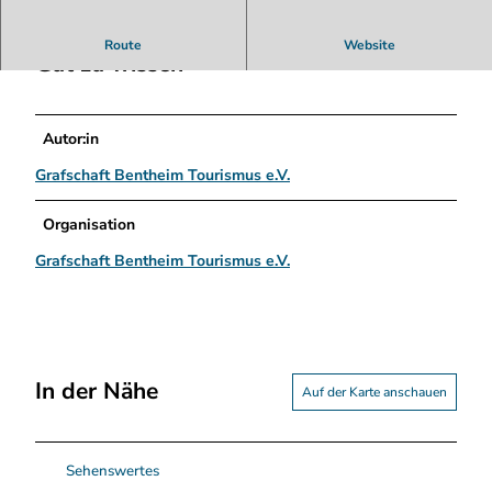
o
n
Route
Website
a
Gut zu wissen
n
z
a
Autor:in
-
v
Grafschaft Bentheim Tourismus e.V.
e
r
Organisation
h
Grafschaft Bentheim Tourismus e.V.
u
u
r
.
j
p
In der Nähe
Auf der Karte anschauen
g
Sehenswertes