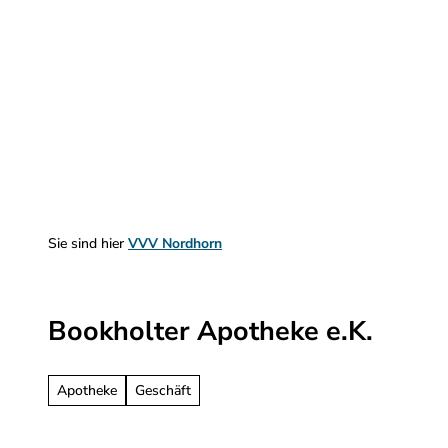
Z
u
m
Sehen & Erleben
Planen & Informieren
I
n
h
a
l
t
Sie sind hier
VVV Nordhorn
Bookholter Apotheke e.K.
Apotheke
Geschäft