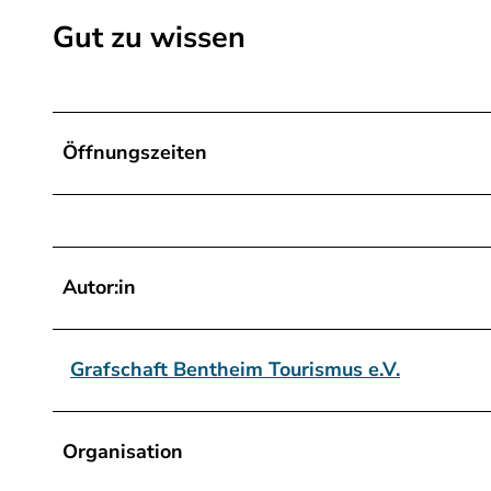
t
Gut zu wissen
e
r
_
A
Öffnungszeiten
p
o
t
h
Autor:in
e
k
e
Grafschaft Bentheim Tourismus e.V.
.
j
p
Organisation
e