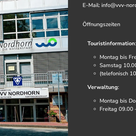
E-Mail: info@vvv-nor
Öffnungszeiten
Touristinformation
Montag bis Fr
Samstag 10.00
(telefonisch 1
Verwaltung
:
Montag bis Do
Freitag 09.00 
F
I
T
Y