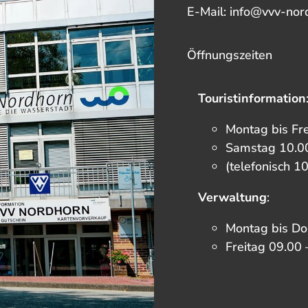
E-Mail: info@vvv-nor
Öffnungszeiten
Touristinformation
Montag bis Fr
Samstag 10.00
(telefonisch 1
Verwaltung
:
Montag bis Do
Freitag 09.00 
F
I
T
Y