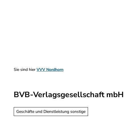
Z
u
m
Sehen & Erleben
Planen & Informieren
I
n
h
a
l
t
Sie sind hier
VVV Nordhorn
BVB-Verlagsgesellschaft mbH
Geschäfte und Dienstleistung sonstige