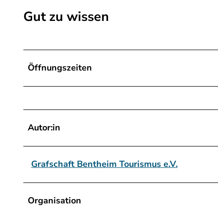
a
Gut zu wissen
g
.
j
p
Öffnungszeiten
g
Autor:in
Grafschaft Bentheim Tourismus e.V.
Organisation