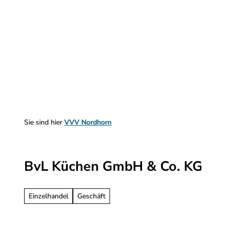
Z
u
m
Sehen & Erleben
Planen & Informieren
I
n
h
a
l
t
Sie sind hier
VVV Nordhorn
BvL Küchen GmbH & Co. KG
Einzelhandel
Geschäft