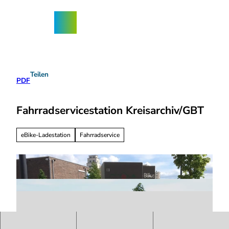
Z
ngebote
u
Nordhorn-
Suche
Menü
m
App
I
n
h
a
Teilen
l
PDF
t
Fahrradservicestation Kreisarchiv/GBT
eBike-Ladestation
Fahrradservice