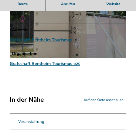
Route
Anrufen
Website
Gut zu wissen
Autor:in
Grafschaft Bentheim Tourismus
© Grafschaft Bentheim Tourismus |
CC-BY-SA
Organisation
I
Grafschaft Bentheim Tourismus e.V.
M
G
_
9
4
In der Nähe
2
Auf der Karte anschauen
7
.
j
Veranstaltung
p
g