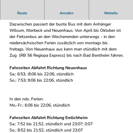
Die Linie 10 durchquert im Stundentakt die Grafschaft
Route
Anrufen
Website
Bentheim von Emlichheim bis nach Neuenhaus.
Dazwischen passiert der bunte Bus mit dem Anhänger
Wilsum, Itterbeck und Neuenhaus. Von April bis Oktober ist
der Fietsenbus an den Wochenenden unterwegs - in den
niedersächsischen Ferien zusätzlich von montags bis
freitags. Von Neuenhaus aus kann man stündlich mit dem
Zug (RB 56 Regiopa Express) bis nach Bad Bentheim fahren.
Fahrzeiten Abfahrt Richtung Neuenhaus
Sa.: 6:53; :8:06 bis 22:06, stündlich
So.: 7:53; 9:06 bis 22:06, stündlich
In den nds. Ferien:
Mo.-Fr.: 6:06 bis 22:06, stündlich
Fahrzeiten Abfahrt Richtung Emlichheim
Sa.: 7:52 bis 21:52, stündlich und 23:07; 0:07
So.: 8:52 bis 21:52, stündlich und 23:07