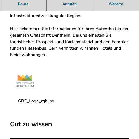
Der Grafschaft Bentheim Tourismus ist zuständig für das
Route
Anrufen
Website
touristische Marketing und die touristische
Infrastrukturentwicklung der Region.
Hier bekommen Sie Informationen für Ihren Aufenthalt in der
gesamten Grafschaft Bentheim. Bei uns erhalten Sie
touristisches Prospekt- und Kartenmaterial und den Fahrplan
für den Fietsenbus. Gern vermitteln wir Ihnen Hotels und
Ferienwohnungen.
GBE_Logo_rgb.jpg
Gut zu wissen