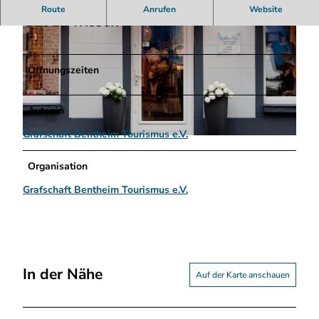
Route
Anrufen
Website
Gut zu wissen
Öffnungszeiten
Autor:in
© Andre Sobott, alwlsobott gmbh
Grafschaft Bentheim Tourismus e.V.
© berndhempen-photographie, Bernd Hempen
Organisation
Grafschaft Bentheim Tourismus e.V.
In der Nähe
Auf der Karte anschauen