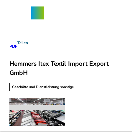
Z
ngebote
u
Nordhorn-
Suche
Menü
m
App
I
n
h
a
Teilen
l
PDF
t
Hemmers Itex Textil Import Export
GmbH
Geschäfte und Dienstleistung sonstige
H