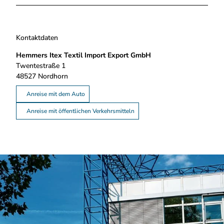
m
.
j
p
Kontaktdaten
g
Hemmers Itex Textil Import Export GmbH
Twentestraße 1
48527
Nordhorn
Anreise mit dem Auto
Anreise mit öffentlichen Verkehrsmitteln