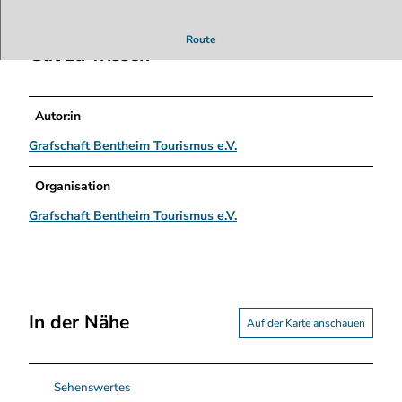
e
m
Route
m
Gut zu wissen
e
r
s
Autor:in
I
t
Grafschaft Bentheim Tourismus e.V.
e
x
Organisation
V
Grafschaft Bentheim Tourismus e.V.
e
r
k
a
u
f
In der Nähe
Auf der Karte anschauen
s
r
a
u
Sehenswertes