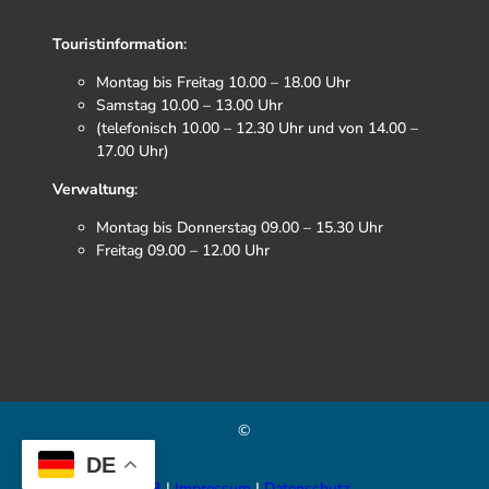
Touristinformation
:
Montag bis Freitag 10.00 – 18.00 Uhr
Samstag 10.00 – 13.00 Uhr
(telefonisch 10.00 – 12.30 Uhr und von 14.00 –
17.00 Uhr)
Verwaltung
:
Montag bis Donnerstag 09.00 – 15.30 Uhr
Freitag 09.00 – 12.00 Uhr
F
I
T
Y
a
n
i
o
c
s
k
u
e
t
t
t
b
a
o
u
©
o
g
k
b
o
r
e
DE
k
a
AGB
Impressum
Datenschutz