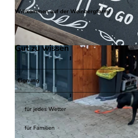
Willkommen auf der Weinbergfarm!
Gut zu wissen
©
CC-BY-SA
Eignung
für jedes Wetter
für Familien