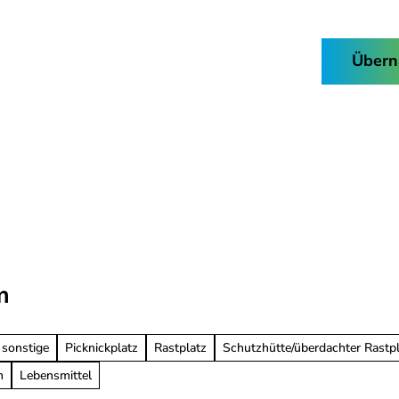
Buchen & Kaufen
Übern
Facebook
Instagram
Nordhorn-
Suche
App
m
 sonstige
Picknickplatz
Rastplatz
Schutzhütte/überdachter Rastp
n
Lebensmittel