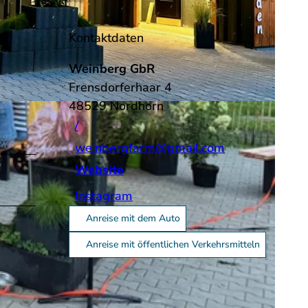
Kontaktdaten
Weinberg GbR
Frensdorferhaar 4
48529
Nordhorn
/
weinbergfarm@gmail.com
Website
Instagram
Anreise mit dem Auto
Anreise mit öffentlichen Verkehrsmitteln