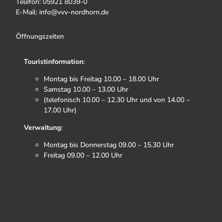
Telefon: 05921 8039-0
E-Mail: info@vvv-nordhorn.de
Öffnungszeiten
Touristinformation
:
Montag bis Freitag 10.00 – 18.00 Uhr
Samstag 10.00 – 13.00 Uhr
(telefonisch 10.00 – 12.30 Uhr und von 14.00 –
17.00 Uhr)
Verwaltung
:
Montag bis Donnerstag 09.00 – 15.30 Uhr
Freitag 09.00 – 12.00 Uhr
F
I
T
Y
a
n
i
o
c
s
k
u
e
t
t
t