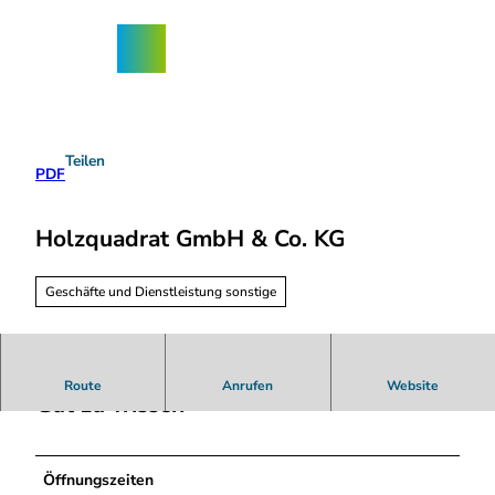
Z
ngebote
u
Nordhorn-
Suche
Menü
m
App
I
n
h
a
Teilen
l
PDF
t
Holzquadrat GmbH & Co. KG
Geschäfte und Dienstleistung sonstige
Route
Anrufen
Website
Gut zu wissen
Öffnungszeiten