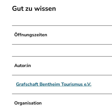
d
Gut zu wissen
h
o
r
n
Öffnungszeiten
.
j
p
e
Autor:in
g
Grafschaft Bentheim Tourismus e.V.
Organisation