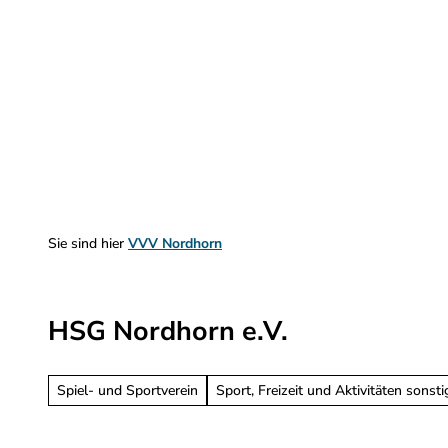
Z
u
m
Sehen & Erleben
Planen & Informieren
I
n
h
a
l
t
Sie sind hier
VVV Nordhorn
HSG Nordhorn e.V.
Spiel- und Sportverein
Sport, Freizeit und Aktivitäten sonsti