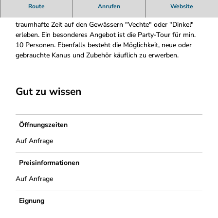
n
Bei den Touren des Kanu Verleihs Nordhorn kann man
Route
Anrufen
Website
u
zwischen Mini- und Maxi-Touren auswählen und so eine
t
traumhafte Zeit auf den Gewässern "Vechte" oder "Dinkel"
o
erleben. Ein besonderes Angebot ist die Party-Tour für min.
u
10 Personen. Ebenfalls besteht die Möglichkeit, neue oder
r
gebrauchte Kanus und Zubehör käuflich zu erwerben.
.
j
p
Gut zu wissen
g
Öffnungszeiten
Auf Anfrage
Preisinformationen
Auf Anfrage
Eignung