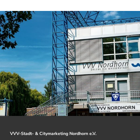
e
g
VVV-Stadt- & Citymarketing Nordhorn e.V.