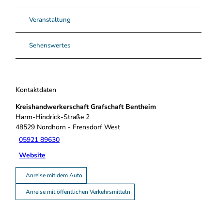
G
r
Veranstaltung
a
f
s
Sehenswertes
c
h
a
f
Kontaktdaten
t
_
Kreishandwerkerschaft Grafschaft Bentheim
B
Harm-Hindrick-Straße 2
e
48529
Nordhorn
- Frensdorf West
n
05921 89630
t
h
Website
e
i
Anreise mit dem Auto
m
Anreise mit öffentlichen Verkehrsmitteln
.
j
p