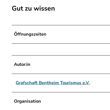
.
Gut zu wissen
j
p
e
g
Öffnungszeiten
Autor:in
Grafschaft Bentheim Tourismus e.V.
Organisation