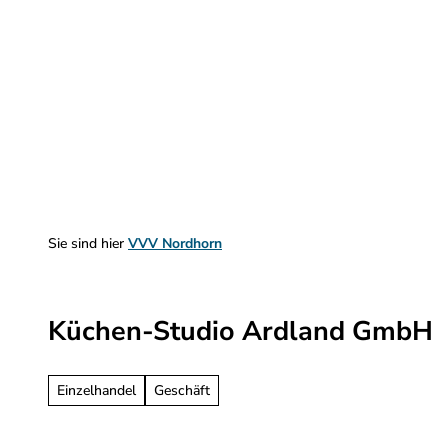
Z
u
m
Sehen & Erleben
Planen & Informieren
I
n
h
a
l
t
Sie sind hier
VVV Nordhorn
Küchen-Studio Ardland GmbH
Einzelhandel
Geschäft