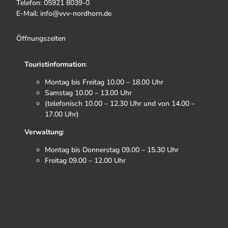
Telefon: 05921 8039-0
E-Mail: info@vvv-nordhorn.de
Öffnungszeiten
Touristinformation
:
Montag bis Freitag 10.00 – 18.00 Uhr
Samstag 10.00 – 13.00 Uhr
(telefonisch 10.00 – 12.30 Uhr und von 14.00 –
17.00 Uhr)
Verwaltung
:
Montag bis Donnerstag 09.00 – 15.30 Uhr
Freitag 09.00 – 12.00 Uhr
F
I
T
Y
a
n
i
o
c
s
k
u
e
t
t
t