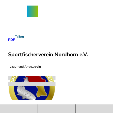
Z
ngebote
u
Nordhorn-
Suche
Menü
m
App
I
n
h
a
Teilen
l
PDF
t
Sportfischerverein Nordhorn e.V.
Jagd- und Angelverein
S
p