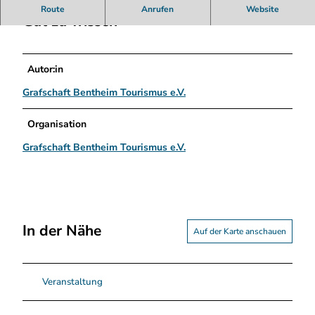
o
Route
Anrufen
Website
r
Gut zu wissen
t
f
i
Autor:in
s
c
Grafschaft Bentheim Tourismus e.V.
h
e
Organisation
r
Grafschaft Bentheim Tourismus e.V.
v
e
r
e
i
n
In der Nähe
Auf der Karte anschauen
_
N
o
r
Veranstaltung
d
h