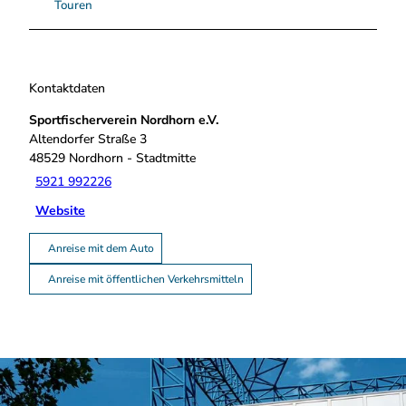
Touren
o
r
n
.
Kontaktdaten
j
p
Sportfischerverein Nordhorn e.V.
e
Altendorfer Straße 3
g
48529
Nordhorn
- Stadtmitte
5921 992226
Website
Anreise mit dem Auto
Anreise mit öffentlichen Verkehrsmitteln